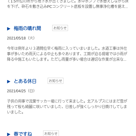
て1.5ｍ位の所から地下水が出てきました。水中ポンプで水替えしながら床
を下げ、砕石を敷き込みPCコンクリート底板を設置し無事浄化槽を据え...
梅雨の晴れ間
お知らせ
2021/05/18（火）
今年は例年より３週間位早く梅雨に入っていまいました。水道工事は外仕
事が多いため雨天による中止も多々あります、工期が迫る現場では小雨が
降る中施工もいたします。ただし雨量が多い場合は適切な作業が出来な...
とある休日
お知らせ
2021/04/25（日）
子供の用事で流葉サッカー場に行って来ました。北アルプスにはまだ雪が
残って桜も綺麗に咲いていました、日差しが強くしっかり日焼けしてしま
いました。
春ですね
お知らせ