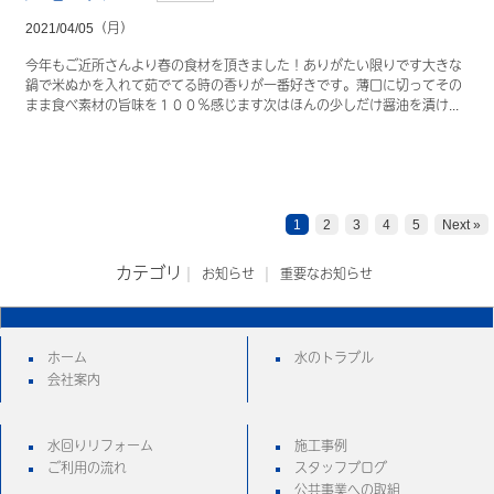
2021/04/05（月）
今年もご近所さんより春の食材を頂きました！ありがたい限りです大きな
鍋で米ぬかを入れて茹でてる時の香りが一番好きです。薄口に切ってその
まま食べ素材の旨味を１００％感じます次はほんの少しだけ醤油を漬け...
1
2
3
4
5
Next »
お知らせ
重要なお知らせ
ホーム
水のトラブル
会社案内
水回りリフォーム
施工事例
ご利用の流れ
スタッフブログ
公共事業への取組