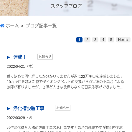
スタッフブログ
ホーム
ブログ記事一覧
1
2
3
4
5
Next »
達成！
お知らせ
2022/04/21（木）
乗り始めて何年経ったか分かりりませんが遂に22万キロを達成しました。
10万キロを越えた位でタイミングベルトの交換から点火系の不具合による
故障が有りましたが、さほど大きな故障もなく毎日乗る事ができました...
浄化槽設置工事
お知らせ
2022/03/29（火）
合併浄化槽５人槽の設置工事のお仕事です！高台の現場ですが掘削を始め