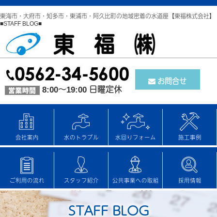
東海市・大府市・知多市・東浦市・阿久比町の地域密着の水道屋【東福株式会社】
■STAFF BLOG■
お問合せ
8:00～19:00 日曜定休
会社案内
水のトラブル
水回りフォーム
施工事例
ご利用の流れ
スタッフ紹介
公共事業への取組
採用情報
STAFF BLOG